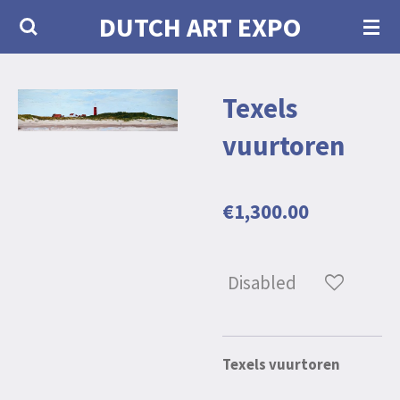
DUTCH ART EXPO
Skip
to
main
Texels
content
vuurtoren
€1,300.00
Disabled
Texels vuurtoren