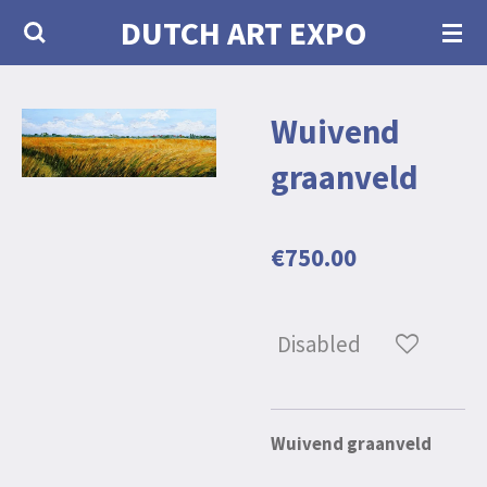
DUTCH ART EXPO
Skip
to
main
Wuivend
content
graanveld
€750.00
Disabled
Wuivend graanveld