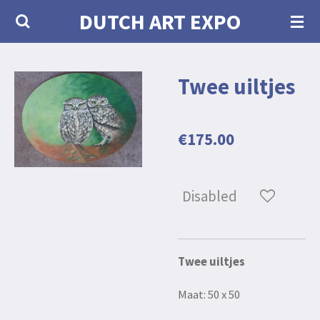
DUTCH ART EXPO
Skip
to
main
Twee uiltjes
content
€175.00
Disabled
Twee uiltjes
Maat: 50 x 50